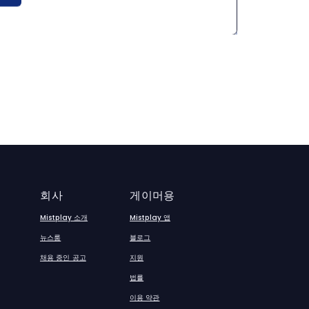
회사
게이머용
Mistplay 소개
Mistplay 앱
뉴스룸
블로그
채용 중인 공고
지원
법률
이용 약관