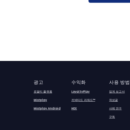
광고
수익화
사용 방법
로열티 플랫폼
LoyaltyPlay
업계 보고서
Mistplay
커넥티드 리워드™
작성글
Mistplay Android
HEX
사례 연구
구독