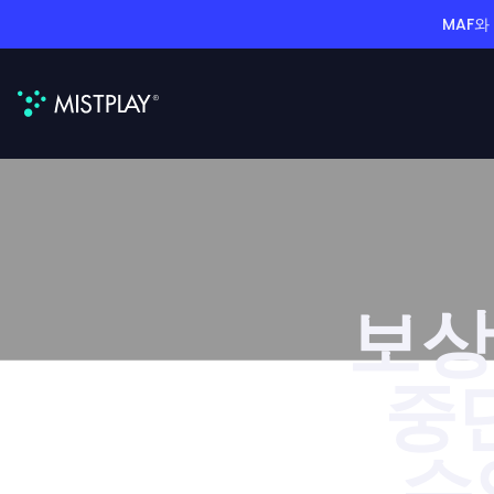
MAF와
보상
중
수